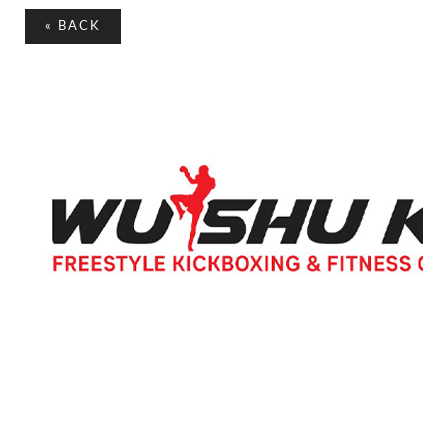
«
BACK