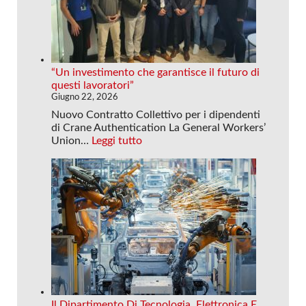
“Un investimento che garantisce il futuro di
questi lavoratori”
Giugno 22, 2026
Nuovo Contratto Collettivo per i dipendenti
di Crane Authentication La General Workers’
:
Union…
Leggi tutto
“
U
n
i
n
v
e
s
t
i
m
e
Il Dipartimento Di Tecnologia, Elettronica E