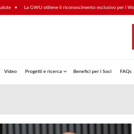
te
La GWU ottiene il riconoscimento esclusivo per i Waste
Video
Progetti e ricerca
Benefici per i Soci
FAQs