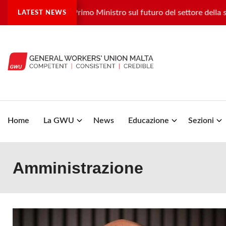
la GWU e il Vice Primo Ministro sul futuro del settore della salu
LATEST NEWS
Home
La GWU
News
Educazione
Sezioni
Amministrazione