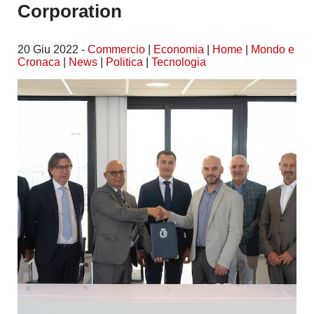
Corporation
20 Giu 2022 -
Commercio
|
Economia
|
Home
|
Mondo e
Cronaca
|
News
|
Politica
|
Tecnologia