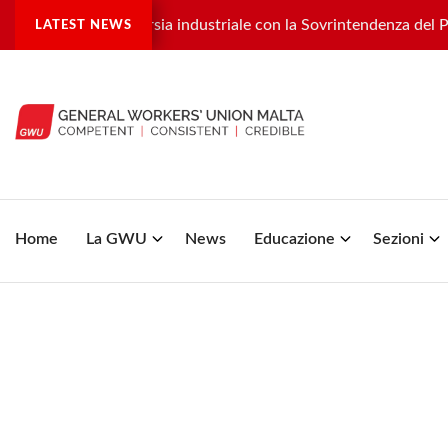
 una controversia industriale con la Sovrintendenza del Patrimo
LATEST NEWS
Home
La GWU
News
Educazione
Sezioni