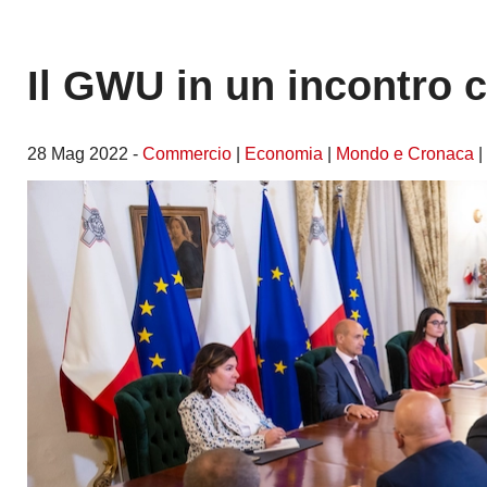
Il GWU in un incontro c
28 Mag 2022 -
Commercio
|
Economia
|
Mondo e Cronaca
|