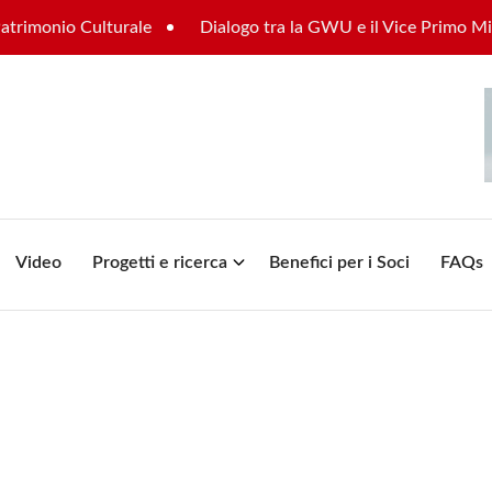
nio Culturale
Dialogo tra la GWU e il Vice Primo Ministro s
Video
Progetti e ricerca
Benefici per i Soci
FAQs