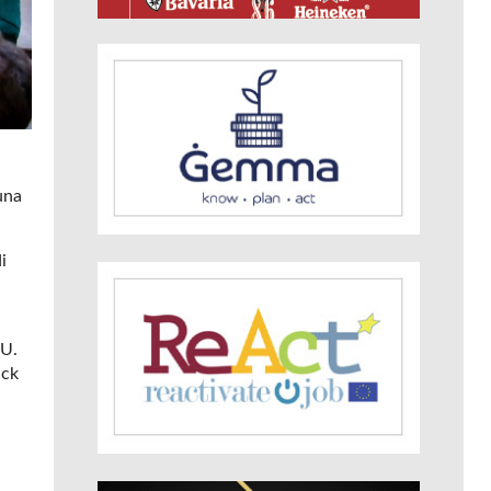
una
i
WU.
ick