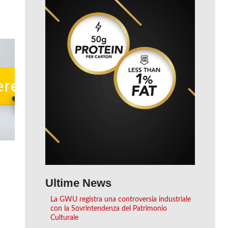
Ultime News
La GWU registra una controversia industriale
con la Sovrintendenza del Patrimonio
Culturale