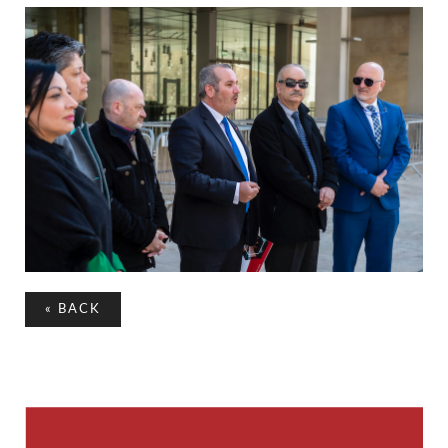
«
BACK