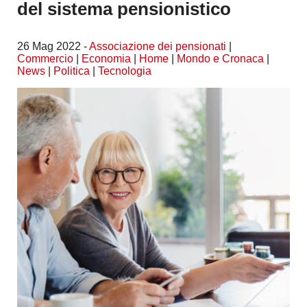
del sistema pensionistico
26 Mag 2022 -
Associazione dei pensionati
|
Commercio
|
Economia
|
Home
|
Mondo e Cronaca
|
News
|
Politica
|
Tecnologia