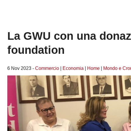
La GWU con una donazi
foundation
6 Nov 2023 -
Commercio
|
Economia
|
Home
|
Mondo e Cro