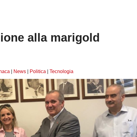
one alla marigold
naca
|
News
|
Politica
|
Tecnologia