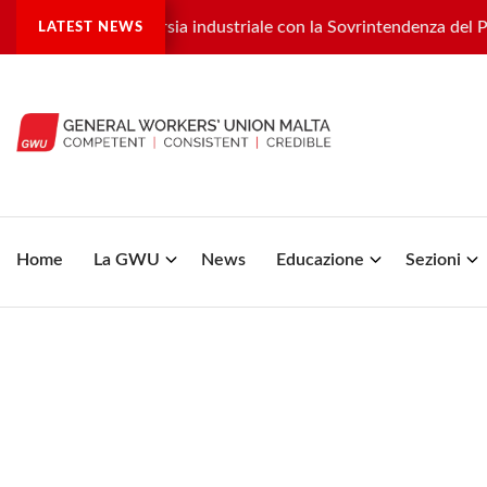
a controversia industriale con la Sovrintendenza del Patrimoni
LATEST NEWS
Home
La GWU
News
Educazione
Sezioni