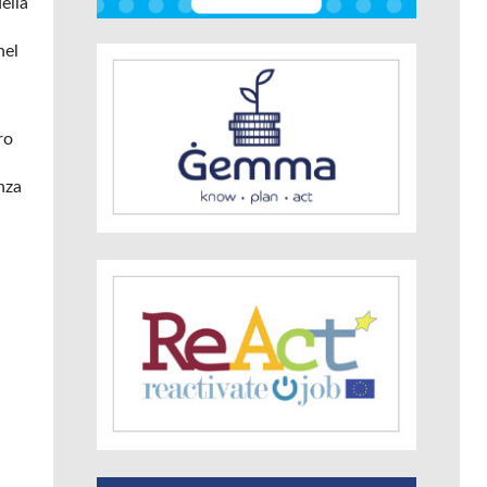
ella
nel
ro
nza