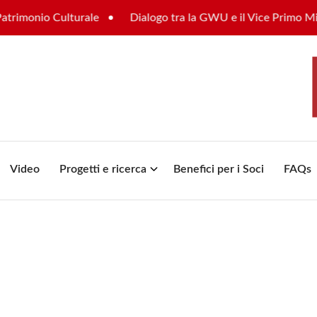
imonio Culturale
Dialogo tra la GWU e il Vice Primo Ministr
Video
Progetti e ricerca
Benefici per i Soci
FAQs