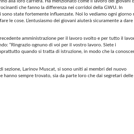
anno alla loro carriera. Ha menzionato come il lavoro dei giovani d
ocinanti che fanno la differenza nei corridoi della GWU. In
ani sono state fortemente influenzate. Noi lo vediamo ogni giorno 
fare le cose. L’entusiasmo dei giovani aiuterà sicuramente a dare
precedente amministrazione per il lavoro svolto e per tutto il lavo
o: “Ringrazio ognuno di voi per il vostro lavoro. Siete i
prattutto quando si tratta di istruzione, in modo che la conosce
 di sezione, Larinov Muscat, si sono uniti ai membri del nuovo
he hanno sempre trovato, sia da parte loro che dai segretari delle