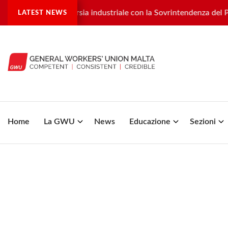
ra una controversia industriale con la Sovrintendenza del Patr
LATEST NEWS
Home
La GWU
News
Educazione
Sezioni