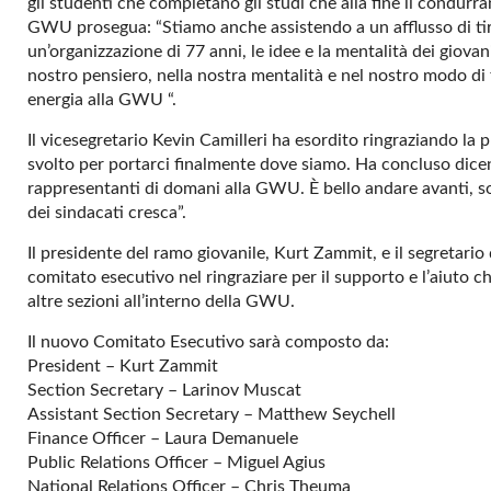
gli studenti che completano gli studi che alla fine li condurr
GWU prosegua: “Stiamo anche assistendo a un afflusso di tir
un’organizzazione di 77 anni, le idee e la mentalità dei giov
nostro pensiero, nella nostra mentalità e nel nostro modo di 
energia alla GWU “.
Il vicesegretario Kevin Camilleri ha esordito ringraziando la 
svolto per portarci finalmente dove siamo. Ha concluso dicend
rappresentanti di domani alla GWU. È bello andare avanti, so
dei sindacati cresca”.
Il presidente del ramo giovanile, Kurt Zammit, e il segretario
comitato esecutivo nel ringraziare per il supporto e l’aiuto c
altre sezioni all’interno della GWU.
Il nuovo Comitato Esecutivo sarà composto da:
President – Kurt Zammit
Section Secretary – Larinov Muscat
Assistant Section Secretary – Matthew Seychell
Finance Officer – Laura Demanuele
Public Relations Officer – Miguel Agius
National Relations Officer – Chris Theuma