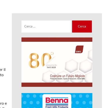
Ricerca
per:
r il
ato
oro e