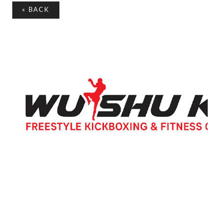
«
BACK