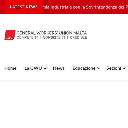
ra una controversia industriale con la Sovrintendenza del Patr
LATEST NEWS
Home
La GWU
News
Educazione
Sezioni