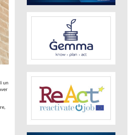
di un
aver
re,