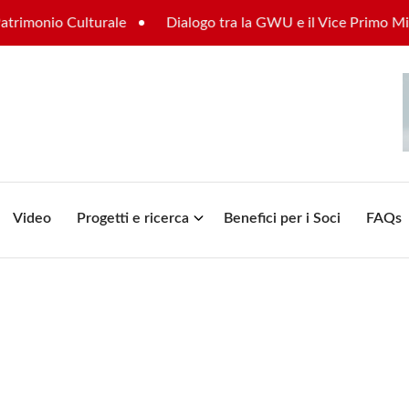
imonio Culturale
Dialogo tra la GWU e il Vice Primo Ministr
Video
Progetti e ricerca
Benefici per i Soci
FAQs