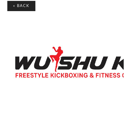
«
BACK