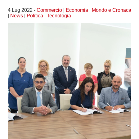
4 Lug 2022 -
Commercio
|
Economia
|
Mondo e Cronaca
|
News
|
Politica
|
Tecnologia