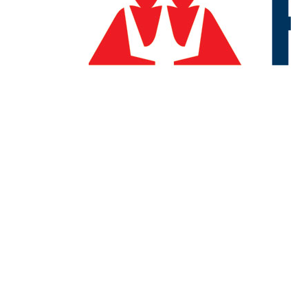
GENERAL WORKERS' UNION MALTA
Workers' Memorial Building, South Street, Valletta
VLT 1103
Email:
info@gwu.org.mt
Tel:
+356 25 679 000