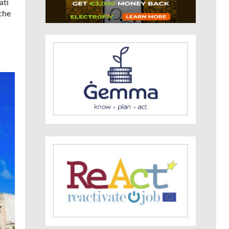
ati
 che