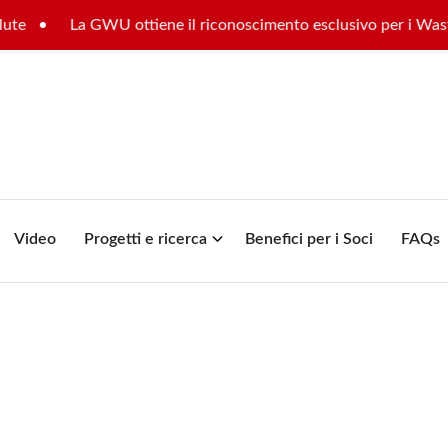
La GWU ottiene il riconoscimento esclusivo per i Waste Man
Video
Progetti e ricerca
Benefici per i Soci
FAQs