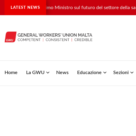
U e il Vice Primo Ministro sul futuro del settore della salute
LATEST NEWS
Home
La GWU
News
Educazione
Sezioni