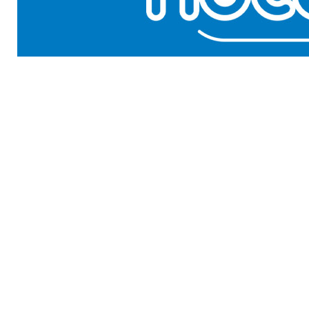
GENERAL WORKERS' UNION MALTA
Workers' Memorial Building, South Street, Valletta V
Email:
info@gwu.org.mt
Tel:
+356 25 679 000