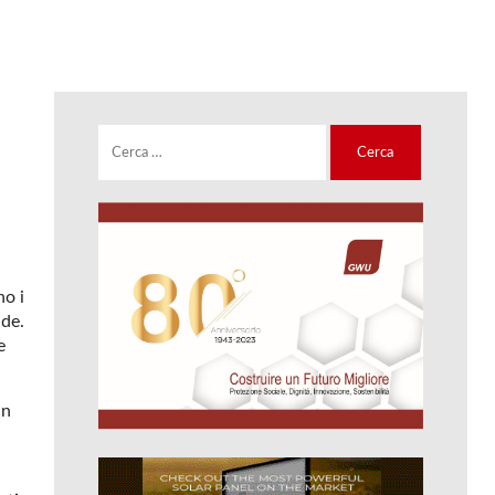
Ricerca
per:
no i
ide.
e
un