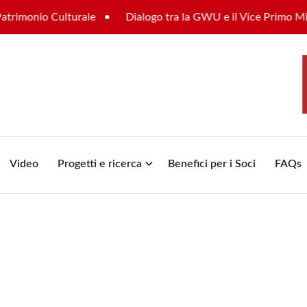
monio Culturale
Dialogo tra la GWU e il Vice Primo Ministro
Video
Progetti e ricerca
Benefici per i Soci
FAQs