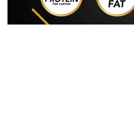
GENERAL WORKERS' UNION MALTA
Workers' Memorial Building, South Street, Valletta V
Email:
info@gwu.org.mt
Tel:
+356 25 679 000