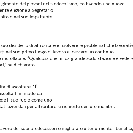
olgimento dei giovani nel sindacalismo, coltivando una nuova
ecente elezione a Segretario
pitolo nel suo impattante
l suo desiderio di affrontare e risolvere le problematiche lavorati
cati nel suo primo luogo di lavoro al cercare un continuo
to incrollabile. “Qualcosa che mi dà grande soddisfazione è veder
ri,” ha dichiarato.
tà di ascoltare. “È
scoltarli in modo da
ede il suo ruolo come uno
ati aziendali per affrontare le richieste dei loro membri.
lavoro dei suoi predecessori e migliorare ulteriormente i benefici,