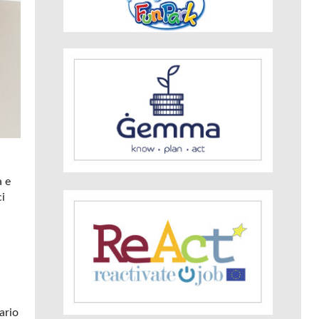
a e
ci
ario