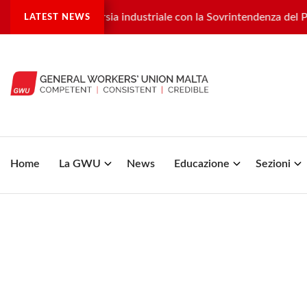
 una controversia industriale con la Sovrintendenza del Patrim
LATEST NEWS
Home
La GWU
News
Educazione
Sezioni