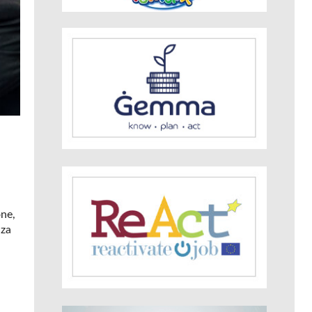
one,
nza