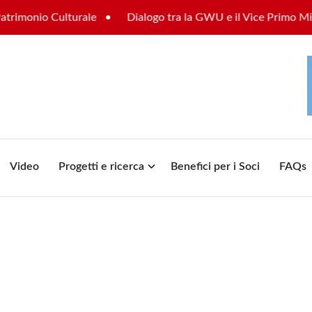
onio Culturale
Dialogo tra la GWU e il Vice Primo Ministro 
Video
Progetti e ricerca
Benefici per i Soci
FAQs