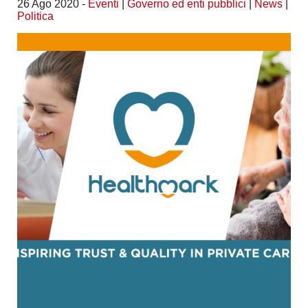
26 Ago 2020 -
Eventi
|
Governo ed enti pubblici
|
News
|
Politica